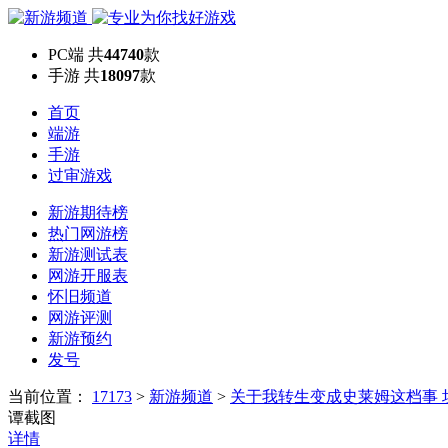
PC端
共
44740
款
手游
共
18097
款
首页
端游
手游
过审游戏
新游期待榜
热门网游榜
新游测试表
网游开服表
怀旧频道
网游评测
新游预约
发号
当前位置：
17173
>
新游频道
>
关于我转生变成史莱姆这档事 
谭截图
详情