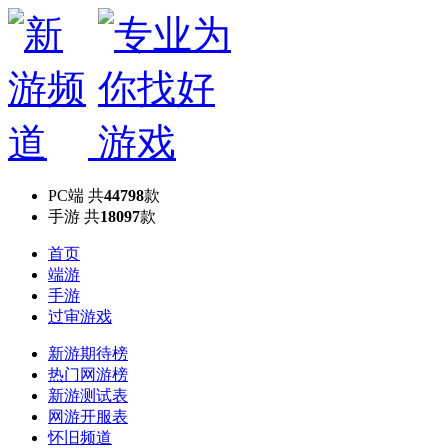
PC端
共
44798
款
手游
共
18097
款
首页
端游
手游
过审游戏
新游期待榜
热门网游榜
新游测试表
网游开服表
怀旧频道