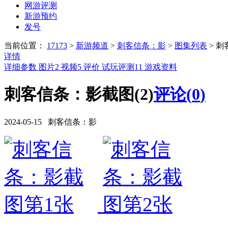
网游评测
新游预约
发号
当前位置：
17173
>
新游频道
>
刺客信条：影
>
图集列表
>
刺
详情
详细参数
图片
2
视频
5
评价
试玩评测
11
游戏资料
刺客信条：影截图(2)
评论(
0
)
2024-05-15 刺客信条：影