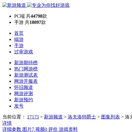
PC端
共
44798
款
手游
共
18097
款
首页
端游
手游
过审游戏
新游期待榜
热门网游榜
新游测试表
网游开服表
怀旧频道
网游评测
新游预约
发号
当前位置：
17173
>
新游频道
>
洛夫洛特爵士
>
图集列表
>
洛
详情
详细参数
图片
7
视频
0
评价
游戏资料