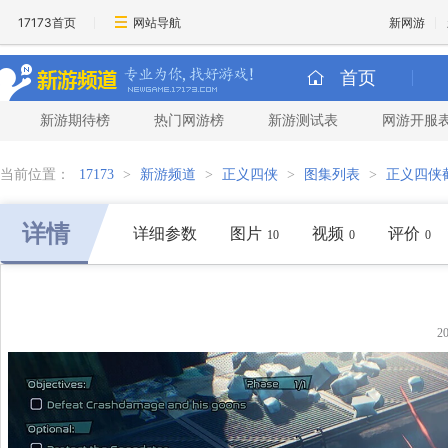
17173首页
网站导航
新网游
首页
新游期待榜
热门网游榜
新游测试表
网游开服
当前位置：
17173
>
新游频道
>
正义四侠
>
图集列表
>
正义四侠
详情
详细参数
图片
视频
评价
10
0
0
2