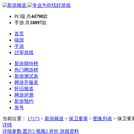
PC端
共
44798
款
手游
共
18097
款
首页
端游
手游
过审游戏
新游期待榜
热门网游榜
新游测试表
网游开服表
怀旧频道
网游评测
新游预约
发号
当前位置：
17173
>
新游频道
>
保卫要塞
>
图集列表
>
保卫要
详情
详细参数
图片
5
视频
2
评价
游戏资料