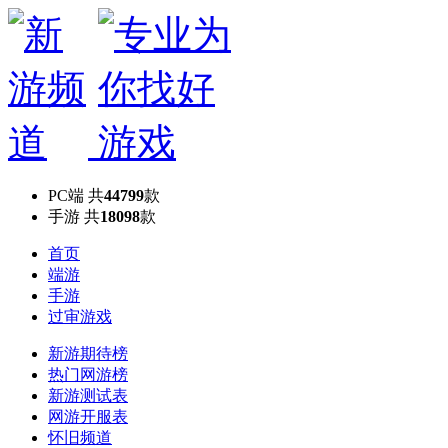
PC端
共
44799
款
手游
共
18098
款
首页
端游
手游
过审游戏
新游期待榜
热门网游榜
新游测试表
网游开服表
怀旧频道