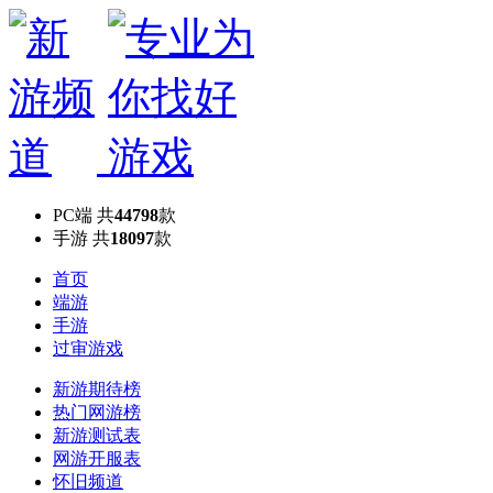
PC端
共
44798
款
手游
共
18097
款
首页
端游
手游
过审游戏
新游期待榜
热门网游榜
新游测试表
网游开服表
怀旧频道