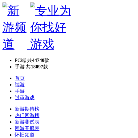
PC端
共
44740
款
手游
共
18097
款
首页
端游
手游
过审游戏
新游期待榜
热门网游榜
新游测试表
网游开服表
怀旧频道