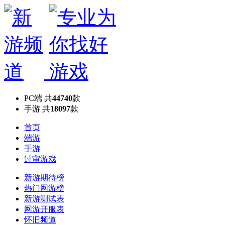
PC端
共
44740
款
手游
共
18097
款
首页
端游
手游
过审游戏
新游期待榜
热门网游榜
新游测试表
网游开服表
怀旧频道