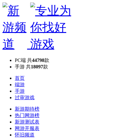
PC端
共
44798
款
手游
共
18097
款
首页
端游
手游
过审游戏
新游期待榜
热门网游榜
新游测试表
网游开服表
怀旧频道