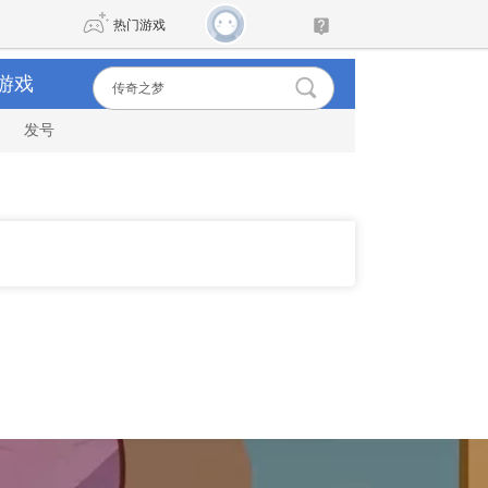
热门游戏
游戏
发号
DNF
传奇4
剑网3旗舰版
新天龙八部
自由
诛仙世界
仙剑世界