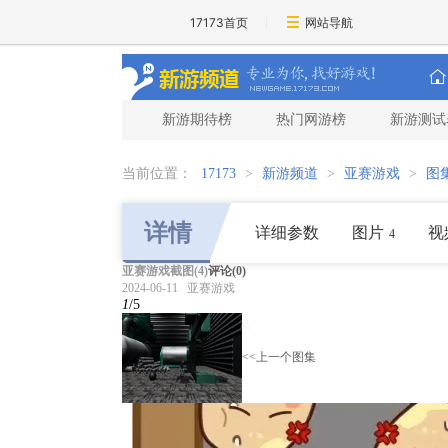
17173首页
网站导航
新游期待榜
热门网游榜
新游测试
当前位置：
17173
>
新游频道
>
亚赛游戏
>
图
详情
详细参数
图片
视
4
亚赛游戏截图(4)
评论(
0
)
2024-06-11 亚赛游戏
1
/5
<<上一个图集