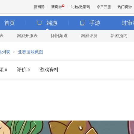
新网游
新页游
礼包/激活码
今日开服
热门页游
首页
端游
手游
过审
表
网游开服表
怀旧频道
网游评测
新游预约
魔兽
集列表
>
亚赛游戏截图
天堂
频
评价
游戏资料
0
0
王权与