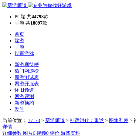
PC端
共
44798
款
手游
共
18097
款
首页
端游
手游
过审游戏
新游期待榜
热门网游榜
新游测试表
网游开服表
怀旧频道
网游评测
新游预约
发号
当前位置：
17173
>
新游频道
>
神话时代：重述
>
图集列表
>
详情
详细参数
图片
6
视频
0
评价
游戏资料