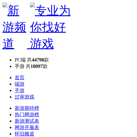
PC端
共
44798
款
手游
共
18097
款
首页
端游
手游
过审游戏
新游期待榜
热门网游榜
新游测试表
网游开服表
怀旧频道