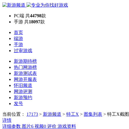
PC端
共
44798
款
手游
共
18097
款
首页
端游
手游
过审游戏
新游期待榜
热门网游榜
新游测试表
网游开服表
怀旧频道
网游评测
新游预约
发号
当前位置：
17173
>
新游频道
>
特工X
>
图集列表
>
特工X截图
详情
详细参数
图片
6
视频
0
评价
游戏资料