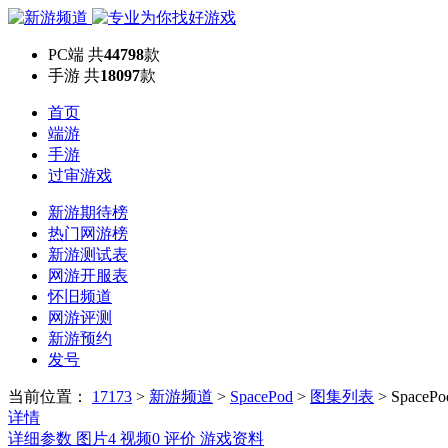
PC端
共
44798
款
手游
共
18097
款
首页
端游
手游
过审游戏
新游期待榜
热门网游榜
新游测试表
网游开服表
怀旧频道
网游评测
新游预约
发号
当前位置：
17173
>
新游频道
>
SpacePod
>
图集列表
>
SpaceP
详情
详细参数
图片
4
视频
0
评价
游戏资料