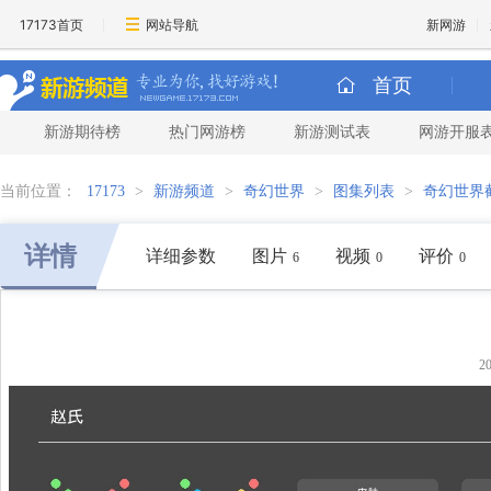
17173首页
网站导航
新网游
首页
新游期待榜
热门网游榜
新游测试表
网游开服
当前位置：
17173
>
新游频道
>
奇幻世界
>
图集列表
>
奇幻世界
详情
详细参数
图片
视频
评价
6
0
0
2