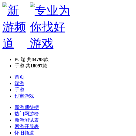
PC端
共
44798
款
手游
共
18097
款
首页
端游
手游
过审游戏
新游期待榜
热门网游榜
新游测试表
网游开服表
怀旧频道