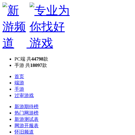
PC端
共
44798
款
手游
共
18097
款
首页
端游
手游
过审游戏
新游期待榜
热门网游榜
新游测试表
网游开服表
怀旧频道