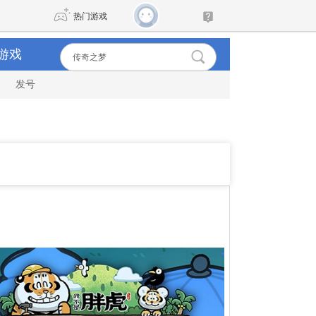
热门游戏
游戏
发号
DNF
传奇4
剑网3旗舰版
新天龙八部
自由
诛仙世界
新仙侠5