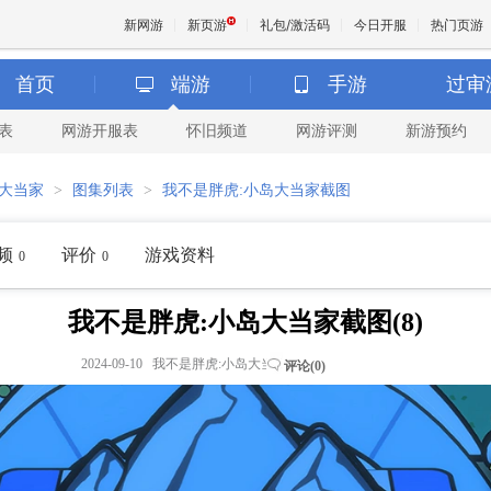
新网游
新页游
礼包/激活码
今日开服
热门页游
首页
端游
手游
过审
表
网游开服表
怀旧频道
网游评测
新游预约
魔兽
岛大当家
>
图集列表
>
我不是胖虎:小岛大当家截图
天堂
频
评价
游戏资料
0
0
王权与
我不是胖虎:小岛大当家截图(8)
2024-09-10 我不是胖虎:小岛大当家
评论(
0
)