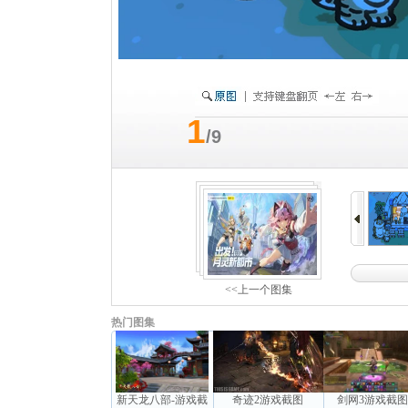
1
/9
<<上一个图集
热门图集
新天龙八部-游戏截
奇迹2游戏截图
剑网3游戏截