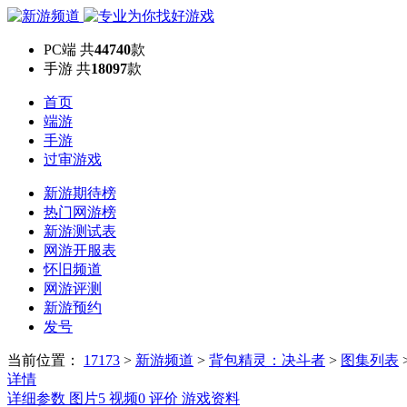
PC端
共
44740
款
手游
共
18097
款
首页
端游
手游
过审游戏
新游期待榜
热门网游榜
新游测试表
网游开服表
怀旧频道
网游评测
新游预约
发号
当前位置：
17173
>
新游频道
>
背包精灵：决斗者
>
图集列表
详情
详细参数
图片
5
视频
0
评价
游戏资料