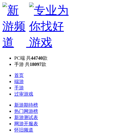
PC端
共
44740
款
手游
共
18097
款
首页
端游
手游
过审游戏
新游期待榜
热门网游榜
新游测试表
网游开服表
怀旧频道