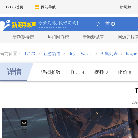
17173首页
网站导航
新网游
首页
新游期待榜
热门网游榜
新游测试表
网游开服
当前位置：
17173
>
新游频道
>
Rogue Waters
>
图集列表
>
Rogue
详情
详细参数
图片
视频
评价
4
0
0
202