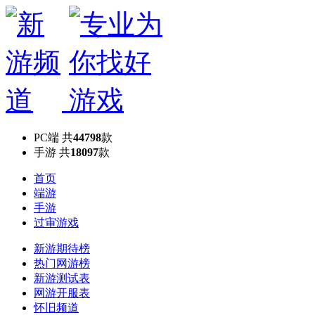
PC端
共
44798
款
手游
共
18097
款
首页
端游
手游
过审游戏
新游期待榜
热门网游榜
新游测试表
网游开服表
怀旧频道