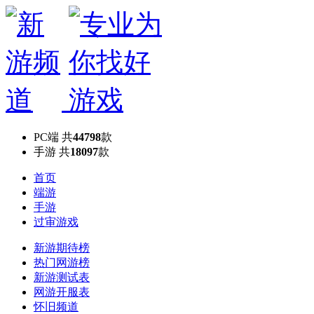
PC端
共
44798
款
手游
共
18097
款
首页
端游
手游
过审游戏
新游期待榜
热门网游榜
新游测试表
网游开服表
怀旧频道