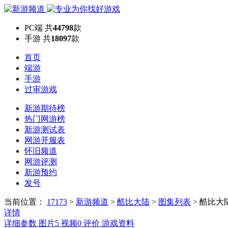
PC端
共
44798
款
手游
共
18097
款
首页
端游
手游
过审游戏
新游期待榜
热门网游榜
新游测试表
网游开服表
怀旧频道
网游评测
新游预约
发号
当前位置：
17173
>
新游频道
>
酷比大陆
>
图集列表
>
酷比大
详情
详细参数
图片
5
视频
0
评价
游戏资料