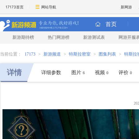
17173首页
网站导航
新网游
首页
新游期待榜
热门网游榜
新游测试表
网游开服
当前位置：
17173
>
新游频道
>
特斯拉密室
>
图集列表
>
特斯拉
详情
详细参数
图片
视频
评价
6
0
0
20