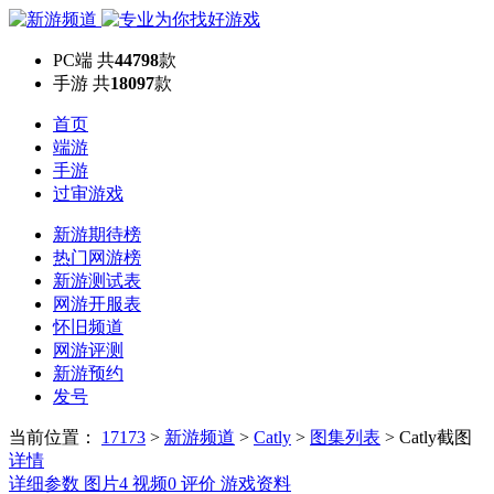
PC端
共
44798
款
手游
共
18097
款
首页
端游
手游
过审游戏
新游期待榜
热门网游榜
新游测试表
网游开服表
怀旧频道
网游评测
新游预约
发号
当前位置：
17173
>
新游频道
>
Catly
>
图集列表
>
Catly截图
详情
详细参数
图片
4
视频
0
评价
游戏资料