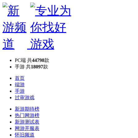
PC端
共
44798
款
手游
共
18097
款
首页
端游
手游
过审游戏
新游期待榜
热门网游榜
新游测试表
网游开服表
怀旧频道