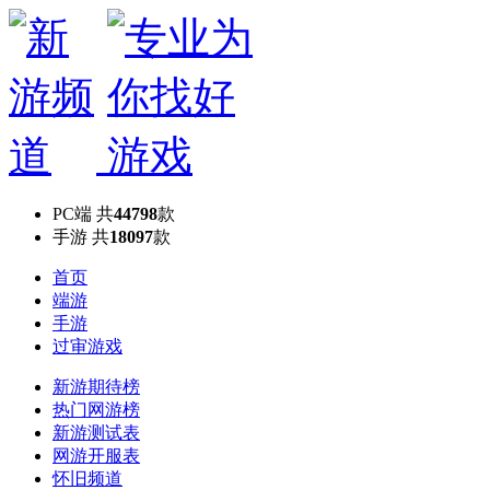
PC端
共
44798
款
手游
共
18097
款
首页
端游
手游
过审游戏
新游期待榜
热门网游榜
新游测试表
网游开服表
怀旧频道