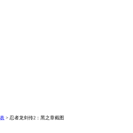
表
>
忍者龙剑传2：黑之章截图