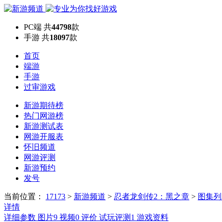
PC端
共
44798
款
手游
共
18097
款
首页
端游
手游
过审游戏
新游期待榜
热门网游榜
新游测试表
网游开服表
怀旧频道
网游评测
新游预约
发号
当前位置：
17173
>
新游频道
>
忍者龙剑传2：黑之章
>
图集列
详情
详细参数
图片
9
视频
0
评价
试玩评测
1
游戏资料