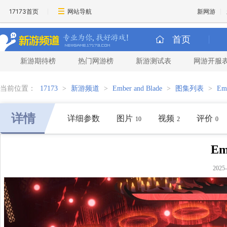
17173首页
网站导航
新网游
首页
新游期待榜
热门网游榜
新游测试表
网游开服
当前位置：
17173
>
新游频道
>
Ember and Blade
>
图集列表
>
Em
详情
详细参数
图片
视频
评价
10
2
0
Em
2025