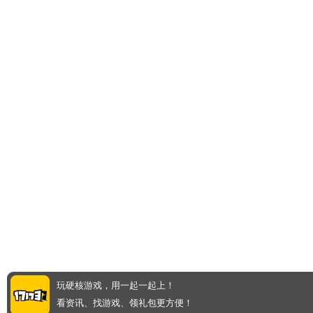
玩硬核游戏，用一起一起上！
看资讯、找游戏、领礼包更方便！