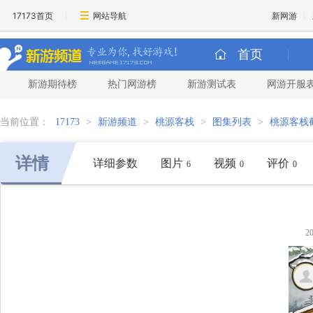
17173首页
网站导航
新网游
首页
新游期待榜
热门网游榜
新游测试表
网游开服
当前位置：
17173
>
新游频道
>
桃源客栈
>
图集列表
>
桃源客栈
详情
详细参数
图片
视频
评价
6
0
0
2