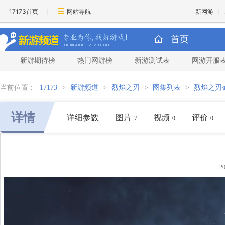
17173首页
网站导航
新网游
首页
新游期待榜
热门网游榜
新游测试表
网游开服
当前位置：
17173
>
新游频道
>
烈焰之刃
>
图集列表
>
烈焰之刃
详情
详细参数
图片
视频
评价
7
0
0
2