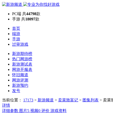
PC端
共
44798
款
手游
共
18097
款
首页
端游
手游
过审游戏
新游期待榜
热门网游榜
新游测试表
网游开服表
怀旧频道
网游评测
新游预约
发号
当前位置：
17173
>
新游频道
>
卖菜致富记
>
图集列表
>
卖菜
详情
详细参数
图片
5
视频
0
评价
游戏资料