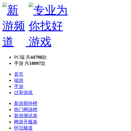
PC端
共
44798
款
手游
共
18097
款
首页
端游
手游
过审游戏
新游期待榜
热门网游榜
新游测试表
网游开服表
怀旧频道