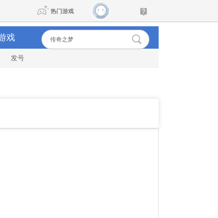
热门游戏
游戏
发号
DNF
传奇4
剑网3旗舰版
新天龙八部
自由
诛仙世界
新仙侠5