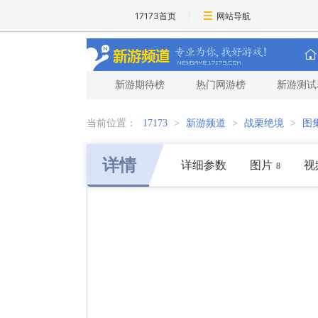
17173首页
网站导航
新游期待榜
热门网游榜
新游测试
当前位置：
17173
>
新游频道
>
战栗绝境
>
图
详情
详细参数
图片
视
8