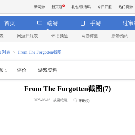
新网游
新页游
礼包/激活码
今日开服
热门页游
首页
端游
手游
过审
表
网游开服表
怀旧频道
网游评测
新游预约
魔兽
集列表
>
From The Forgotten截图
天堂
频
评价
游戏资料
1
王权与
From The Forgotten截图(7)
2025-06-16 战栗绝境
评论(
0
)