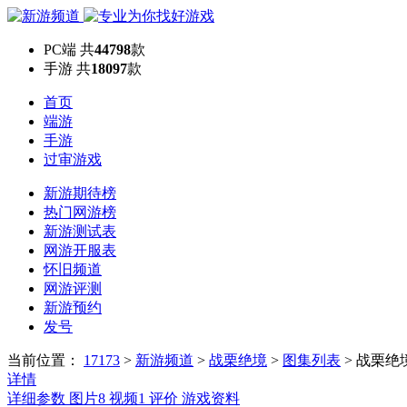
PC端
共
44798
款
手游
共
18097
款
首页
端游
手游
过审游戏
新游期待榜
热门网游榜
新游测试表
网游开服表
怀旧频道
网游评测
新游预约
发号
当前位置：
17173
>
新游频道
>
战栗绝境
>
图集列表
>
战栗绝
详情
详细参数
图片
8
视频
1
评价
游戏资料