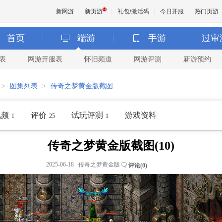
新网游
新页游
礼包/激活码
今日开服
热门页游
首页
端游
手游
过审
表
网游开服表
怀旧频道
网游评测
新游预约
魔兽
>
图集列表
>
传奇之梦黄金版截图
天堂
视频
评价
试玩评测
游戏资料
1
25
1
王权与
传奇之梦黄金版截图(10)
2025-06-18 传奇之梦黄金版
评论(
0
)