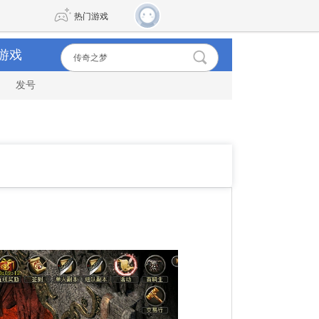
热门游戏
游戏
发号
DNF
传奇4
剑网3旗舰版
新天龙八部
自由
诛仙世界
新仙侠5