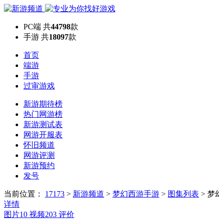
PC端
共
44798
款
手游
共
18097
款
首页
端游
手游
过审游戏
新游期待榜
热门网游榜
新游测试表
网游开服表
怀旧频道
网游评测
新游预约
发号
当前位置：
17173
>
新游频道
>
梦幻西游手游
>
图集列表
>
梦
详情
图片
10
视频
203
评价