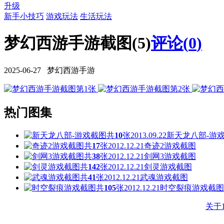
升级
新手小技巧
游戏玩法
生活玩法
梦幻西游手游截图(5)
评论(
0
)
2025-06-27 梦幻西游手游
热门图集
共
10
张
2013.09.22
新天龙八部-游
共
17
张
2012.12.21
奇迹2游戏截图
共
38
张
2012.12.21
剑网3游戏截图
共
142
张
2012.12.21
剑灵游戏截图
共
41
张
2012.12.21
武魂游戏截图
共
105
张
2012.12.21
时空裂痕游戏截图
关于1