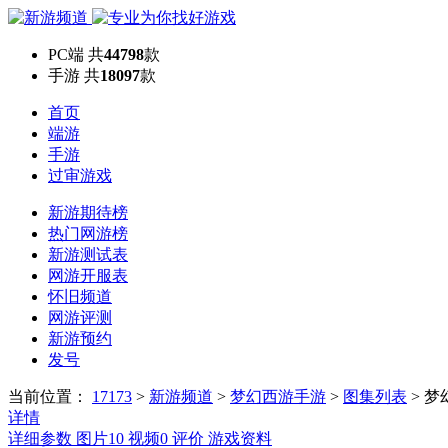
PC端
共
44798
款
手游
共
18097
款
首页
端游
手游
过审游戏
新游期待榜
热门网游榜
新游测试表
网游开服表
怀旧频道
网游评测
新游预约
发号
当前位置：
17173
>
新游频道
>
梦幻西游手游
>
图集列表
>
梦
详情
详细参数
图片
10
视频
0
评价
游戏资料