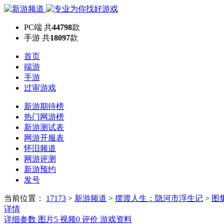
PC端
共
44798
款
手游
共
18097
款
首页
端游
手游
过审游戏
新游期待榜
热门网游榜
新游测试表
网游开服表
怀旧频道
网游评测
新游预约
发号
当前位置：
17173
>
新游频道
>
摆渡人生：隐河市浮生记
>
图
详情
详细参数
图片
5
视频
0
评价
游戏资料