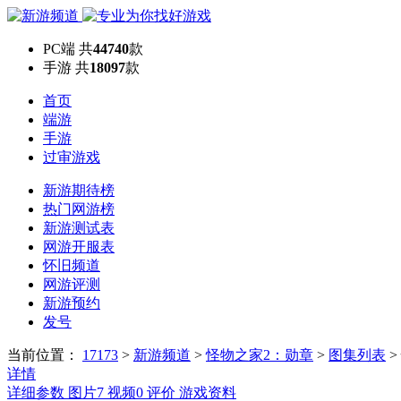
PC端
共
44740
款
手游
共
18097
款
首页
端游
手游
过审游戏
新游期待榜
热门网游榜
新游测试表
网游开服表
怀旧频道
网游评测
新游预约
发号
当前位置：
17173
>
新游频道
>
怪物之家2：勋章
>
图集列表
>
详情
详细参数
图片
7
视频
0
评价
游戏资料