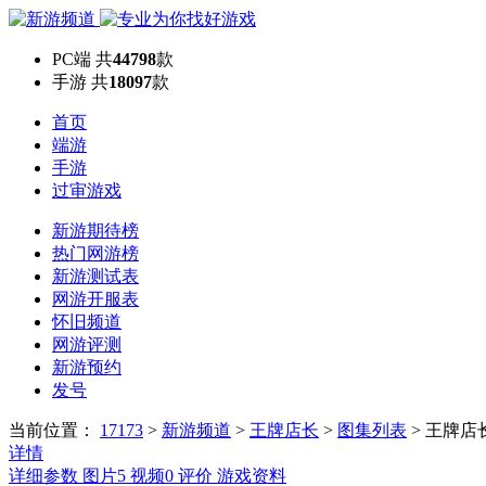
PC端
共
44798
款
手游
共
18097
款
首页
端游
手游
过审游戏
新游期待榜
热门网游榜
新游测试表
网游开服表
怀旧频道
网游评测
新游预约
发号
当前位置：
17173
>
新游频道
>
王牌店长
>
图集列表
>
王牌店
详情
详细参数
图片
5
视频
0
评价
游戏资料