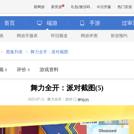
新网游
新页游
礼包/激活码
今日开服
热门页游
首页
端游
手游
过审
表
网游开服表
怀旧频道
网游评测
新游预约
魔兽
>
图集列表
>
舞力全开：派对截图
天堂
频
评价
游戏资料
0
0
王权与
舞力全开：派对截图(5)
2025-07-21 舞力全开：派对
评论(
0
)