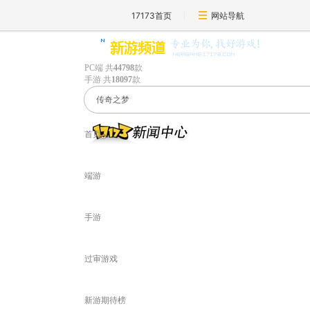
17173首页
网站导航
PC端
共
44798
款
手游
共
18097
款
首页
端游
手游
过审游戏
新游期待榜