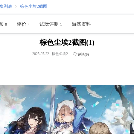
集列表
>
棕色尘埃2截图
频
评价
试玩评测
游戏资料
0
4
1
棕色尘埃2截图(1)
2025-07-22 棕色尘埃2
评论(
0
)