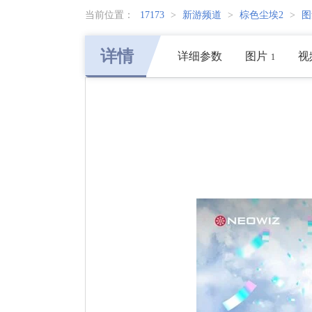
当前位置：
17173
>
新游频道
>
棕色尘埃2
>
图
详情
详细参数
图片
视
1