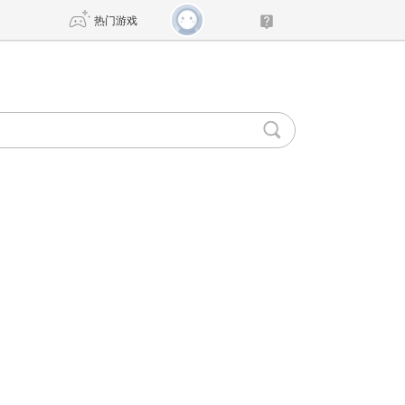
热门游戏
DNF
传奇4
剑网3旗舰版
新天龙八部
自由
诛仙世界
新仙侠5