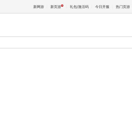
新网游
新页游
礼包/激活码
今日开服
热门页游
魔兽
天堂
王权与