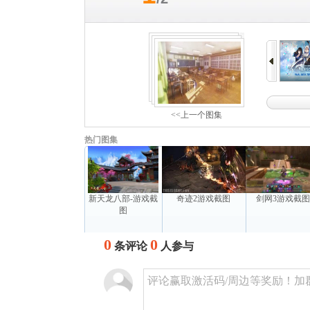
<<上一个图集
热门图集
新天龙八部-游戏截
奇迹2游戏截图
剑网3游戏截
图
0
0
条评论
人参与
评论赢取激活码/周边等奖励！加群了