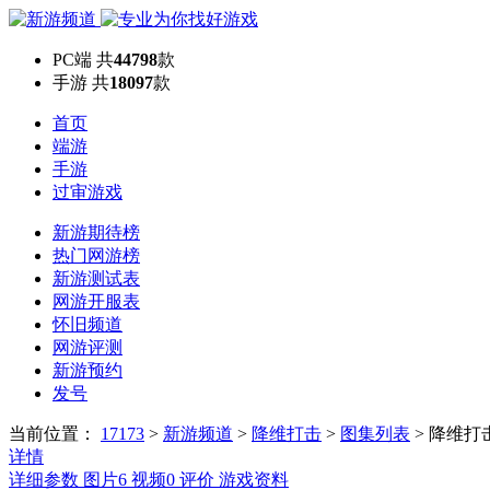
PC端
共
44798
款
手游
共
18097
款
首页
端游
手游
过审游戏
新游期待榜
热门网游榜
新游测试表
网游开服表
怀旧频道
网游评测
新游预约
发号
当前位置：
17173
>
新游频道
>
降维打击
>
图集列表
>
降维打
详情
详细参数
图片
6
视频
0
评价
游戏资料