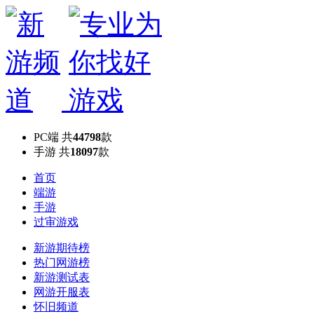
PC端
共
44798
款
手游
共
18097
款
首页
端游
手游
过审游戏
新游期待榜
热门网游榜
新游测试表
网游开服表
怀旧频道