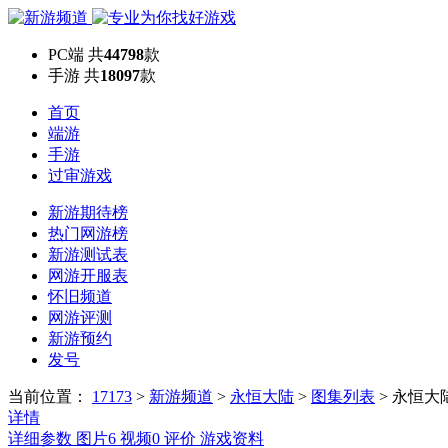
PC端
共
44798
款
手游
共
18097
款
首页
端游
手游
过审游戏
新游期待榜
热门网游榜
新游测试表
网游开服表
怀旧频道
网游评测
新游预约
发号
当前位置：
17173
>
新游频道
>
永恒大陆
>
图集列表
>
永恒大
详情
详细参数
图片
6
视频
0
评价
游戏资料