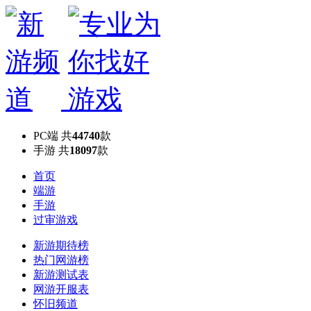
PC端
共
44740
款
手游
共
18097
款
首页
端游
手游
过审游戏
新游期待榜
热门网游榜
新游测试表
网游开服表
怀旧频道