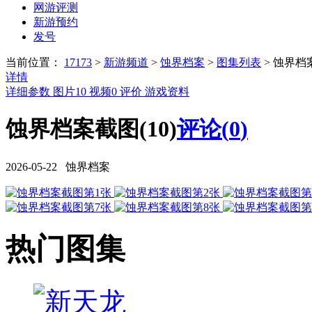
网游评测
新游预约
发号
当前位置：
17173
>
新游频道
>
蚀界档案
>
图集列表
>
蚀界档
详情
详细参数
图片
10
视频
0
评价
游戏资料
蚀界档案截图(10)
评论(
0
)
2026-05-22 蚀界档案
热门图集