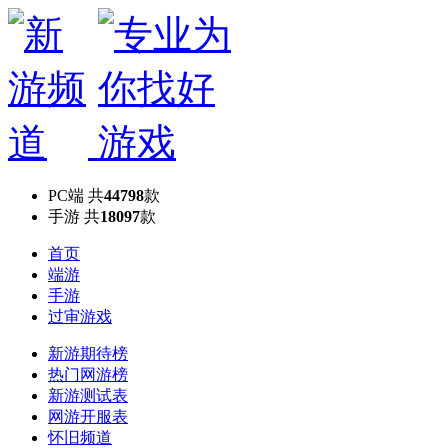
PC端
共
44798
款
手游
共
18097
款
首页
端游
手游
过审游戏
新游期待榜
热门网游榜
新游测试表
网游开服表
怀旧频道